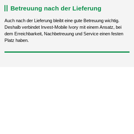
Betreuung nach der Lieferung
Auch nach der Lieferung bleibt eine gute Betreuung wichtig.
Deshalb verbindet Invest-Mobile Ivory mit einem Ansatz, bei
dem Erreichbarkeit, Nachbetreuung und Service einen festen
Platz haben.
Ivory über Invest-Mobile entdecken
Möchten Sie wissen, ob Ivory by Invest-Mobile die
richtige Wahl für Ihre Situation ist? Kontaktieren Sie uns
für ein Angebot, eine Vorführung oder eine praktische
Beratung zu den Möglichkeiten eines Golfcarts mit
Nummernschild. Möchten Sie zuerst den breiteren
Kontext sehen? Dann lesen Sie auch unsere Seite über